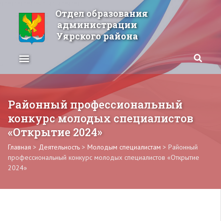
Отдел образования
администрации
Уярского района
Районный профессиональный
конкурс молодых специалистов
«Открытие 2024»
Главная
>
Деятельность
>
Молодым специалистам
>
Районный
профессиональный конкурс молодых специалистов «Открытие
2024»