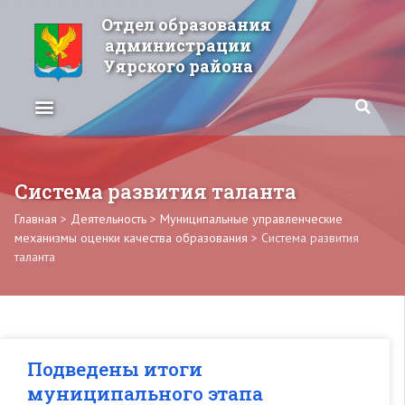
Отдел образования
администрации
Уярского района
Система развития таланта
Главная
>
Деятельность
>
Муниципальные управленческие
механизмы оценки качества образования
>
Система развития
таланта
Подведены итоги
муниципального этапа