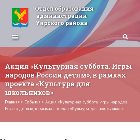
Отдел образования
администрации
Уярского района
Акция «Культурная суббота. Игры
народов России детям», в рамках
проекта «Культура для
школьников»
Главная
>
События
>
Акция «Культурная суббота. Игры народов
России детям», в рамках проекта «Культура для школьников»