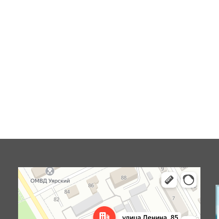
Уяр
Улица Ленина, 85 — Яндекс Карты