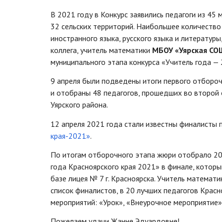
В 2021 году в Конкурс заявились педагоги из 45
32 сельских территорий. Наибольшее количество 
иностранного языка, русского языка и литератур
коллега, учитель математики
МБОУ «Уярская С
муниципального этапа конкурса «Учитель года — 
9 апреля были подведены итоги первого отбороч
и отобраны 48 педагогов, прошедших во второй 
Уярского района.
12 апреля 2021 года стали известны финалисты
края-2021»
.
По итогам отборочного этапа жюри отобрало 20
года Красноярского края 2021» в финале, которы
базе лицея № 7 г. Красноярска. Учитель матема
список финалистов, в 20 лучших педагогов Красн
мероприятий: «Урок», «Внеурочное мероприятие»
Пожелаем удачи Жанне Эдуардовне!