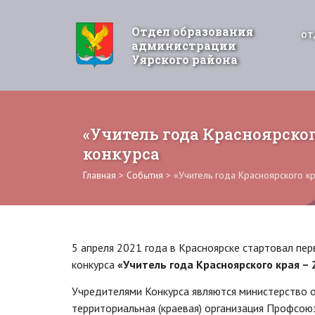
Отдел образования
ОТ
администрации
Уярского района
«Учитель года Красноярског
конкурса
Главная
>
События
>
«Учитель года Красноярского к
5 апреля 2021 года в Красноярске стартовал пе
конкурса
«Учитель года Красноярского края – 
Учредителями Конкурса являются министерство о
территориальная (краевая) организация Профсою