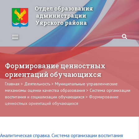
Отдел образования
администрации
Уярского района
Формирование ценностных
ориентаций обучающихся
Главная
>
Деятельность
>
Муниципальные управленческие
механизмы оценки качества образования
>
Система организации
воспитания и социализации обучающихся
>
Формирование
ценностных ориентаций обучающихся
Аналитическая справка. Система организации воспитания