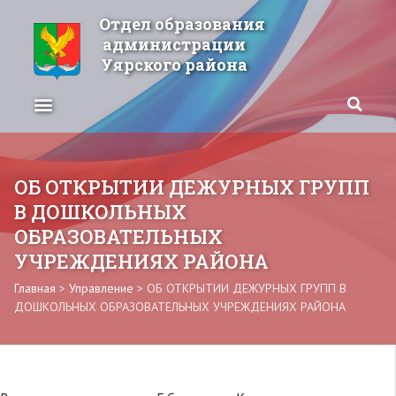
Отдел образования
администрации
Уярского района
ОБ ОТКРЫТИИ ДЕЖУРНЫХ ГРУПП
В ДОШКОЛЬНЫХ
ОБРАЗОВАТЕЛЬНЫХ
УЧРЕЖДЕНИЯХ РАЙОНА
Главная
>
Управление
>
ОБ ОТКРЫТИИ ДЕЖУРНЫХ ГРУПП В
ДОШКОЛЬНЫХ ОБРАЗОВАТЕЛЬНЫХ УЧРЕЖДЕНИЯХ РАЙОНА