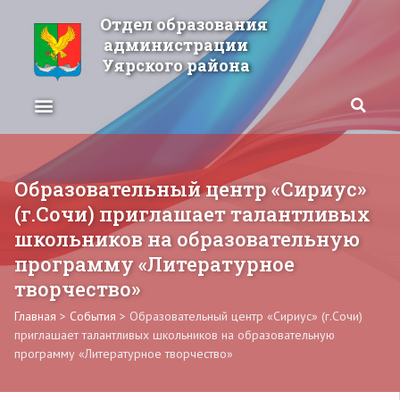
Отдел образования
администрации
Уярского района
Образовательный центр «Сириус»
(г.Сочи) приглашает талантливых
школьников на образовательную
программу «Литературное
творчество»
Главная
>
События
>
Образовательный центр «Сириус» (г.Сочи)
приглашает талантливых школьников на образовательную
программу «Литературное творчество»