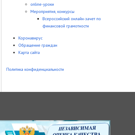
online-уроки
Мероприятия, конкурсы
Всероссийский онлайн-зачет по
финансовой грамотности
Коронавирус
Обращение граждан
Карта сайта
Политика конфиденциальности