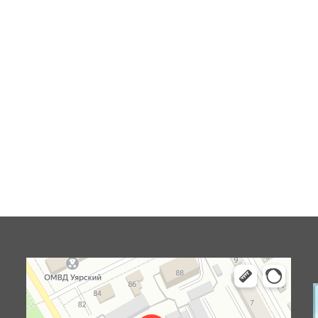
Уяр
Улица Ленина, 85 — Яндекс Карты