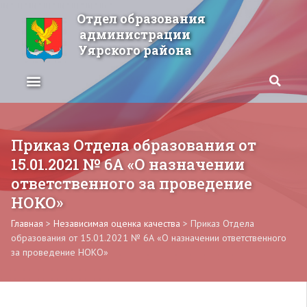
Отдел образования
администрации
Уярского района
Приказ Отдела образования от
15.01.2021 № 6А «О назначении
ответственного за проведение
НОКО»
Главная
>
Независимая оценка качества
>
Приказ Отдела
образования от 15.01.2021 № 6А «О назначении ответственного
за проведение НОКО»