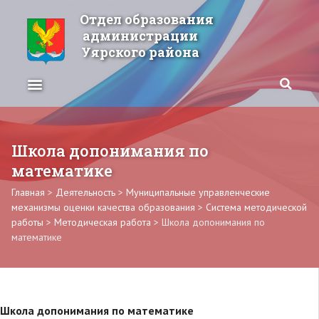
Отдел образования
администрации
Уярского района
Школа допонимания по
математике
Главная
>
Деятельность
>
Муниципальные управленческие
механизмы оценки качества образования
>
Система методической
работы
>
Методическая работа
>
Школа допонимания по
математике
Школа допонимания по математике