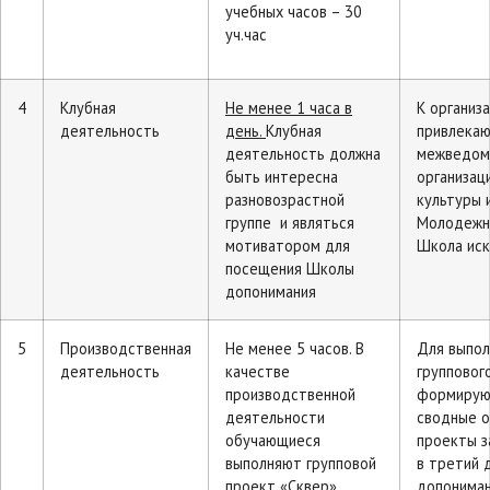
учебных часов – 30
уч.час
4
Клубная
Не менее 1 часа в
К организ
деятельность
день.
Клубная
привлека
деятельность должна
межведом
быть интересна
организац
разновозрастной
культуры 
группе и являться
Молодежн
мотиватором для
Школа иск
посещения Школы
допонимания
5
Производственная
Не менее 5 часов. В
Для выпол
деятельность
качестве
групповог
производственной
формирую
деятельности
сводные о
обучающиеся
проекты 
выполняют групповой
в третий 
проект «Сквер».
допониман