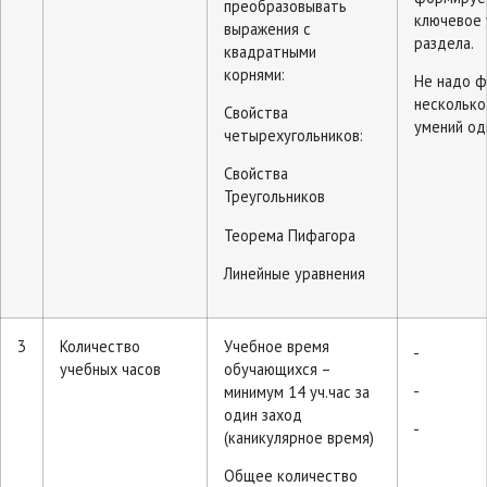
преобразовывать
ключевое
выражения с
раздела.
квадратными
корнями:
Не надо 
несколько
Свойства
умений од
четырехугольников:
Свойства
Треугольников
Теорема Пифагора
Линейные уравнения
3
Количество
Учебное время
учебных часов
обучающихся –
минимум 14 уч.час за
один заход
(каникулярное время)
Общее количество