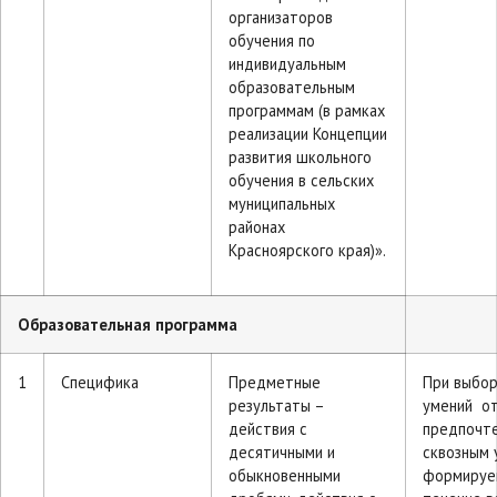
организаторов
обучения по
индивидуальным
образовательным
программам (в рамках
реализации Концепции
развития школьного
обучения в сельских
муниципальных
районах
Красноярского края)».
Образовательная программа
1
Специфика
Предметные
При выбо
результаты –
умений о
действия с
предпочт
десятичными и
сквозным 
обыкновенными
формируе