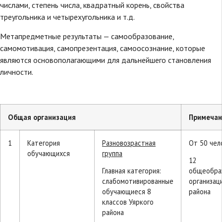
числами, степень числа, квадратный корень, свойства
треугольника и четырехугольника и т.д.
Метапредметные результаты — самообразование,
самомотивация, самопрезентация, самоосознание, которые
являются основополагающими для дальнейшего становления
личности.
Общая организация
Примечан
1
Категория
Разновозрастная
От 50 чел
обучающихся
группа
12
Главная категория:
общеобра
слабомотивированные
организац
обучающиеся 8
района
классов Уяркого
района