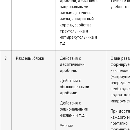
дробями, действия с
течение в
рациональными
учебного 
числами, степень
числа, квадратный
корень, свойства
треугольника и
четырехугольника и
т.д.
2
Разделы, блоки
Действия с
Один раз
десятичными
формируе
дробями:
ключевое
(макроуме
Действия с
очередь 
обыкновенными
необходи
дробями:
подраздел
микроумен
Действия с
рациональными
При дост
числами и т.д.:
каждого м
поэтапно
Умение
формируе