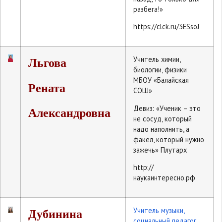
разбега!»
https://clck.ru/3ESsoJ
Учитель химии,
Льгова
биологии, физики
МБОУ «Балайская
Рената
СОШ»
Девиз: «Ученик – это
Александровна
не сосуд, который
надо наполнить, а
факел, который нужно
зажечь» Плутарх
http://
наукаинтересно.рф
Учитель музыки,
Дубинина
социальный педагог,