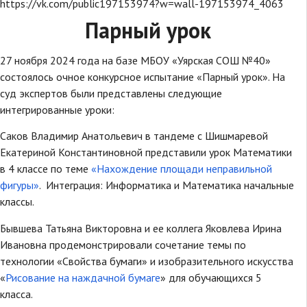
https://vk.com/public197153974?w=wall-197153974_4063
Парный урок
27 ноября 2024 года на базе МБОУ «Уярская СОШ №40»
состоялось очное конкурсное испытание «Парный урок». На
суд экспертов были представлены следующие
интегрированные уроки:
Саков Владимир Анатольевич в тандеме с Шишмаревой
Екатериной Константиновной представили урок Математики
в 4 классе по теме
«Нахождение площади неправильной
фигуры»
. Интеграция: Информатика и Математика начальные
классы.
Бывшева Татьяна Викторовна и ее коллега Яковлева Ирина
Ивановна продемонстрировали сочетание темы по
технологии «Свойства бумаги» и изобразительного искусства
«
Рисование на наждачной бумаге
» для обучающихся 5
класса.