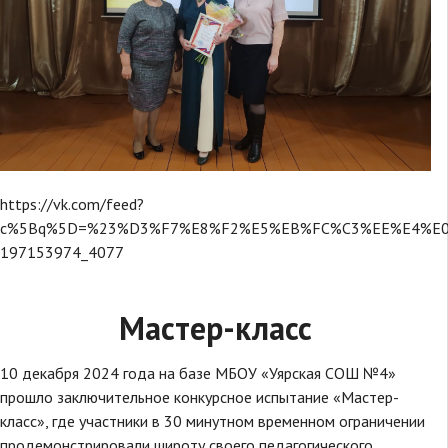
https://vk.com/feed?
c%5Bq%5D=%23%D3%F7%E8%F2%E5%EB%FC%C3%EE%E4%E0_20
197153974_4077
Мастер-класс
10 декабря 2024 года на базе МБОУ «Уярская СОШ №4»
прошло заключительное конкурсное испытание «Мастер-
класс», где участники в 30 минутном временном ограничении
продемонстрировали широту своего педагогического