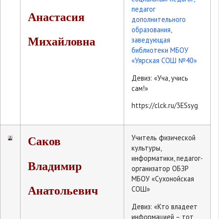
педагог
Анастасия
дополнительного
образования,
Михайловна
заведующая
библиотеки МБОУ
«Уярская СОШ №40»
Девиз: «Уча, учись
сам!»
https://clck.ru/3ESsyg
Учитель физической
Саков
культуры,
информатики, педагог-
Владимир
организатор ОБЗР
МБОУ «Сухонойская
Анатольевич
СОШ»
Девиз: «Кто владеет
информацией – тот