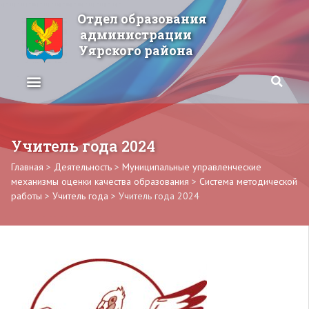
Отдел образования
администрации
Уярского района
Учитель года 2024
Главная
>
Деятельность
>
Муниципальные управленческие
механизмы оценки качества образования
>
Система методической
работы
>
Учитель года
>
Учитель года 2024