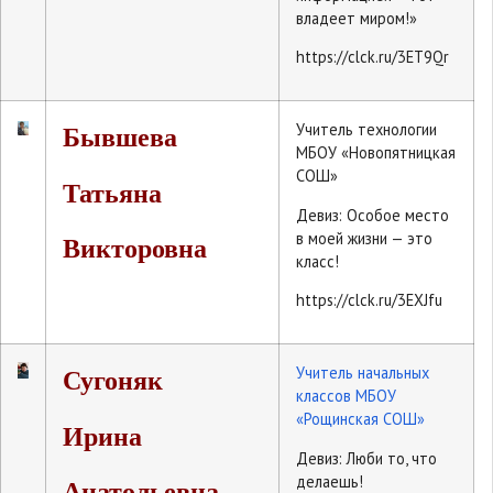
владеет миром!»
https://clck.ru/3ET9Qr
Учитель технологии
Бывшева
МБОУ «Новопятницкая
СОШ»
Татьяна
Девиз: Особое место
в моей жизни — это
Викторовна
класс!
https://clck.ru/3EXJfu
Учитель начальных
Сугоняк
классов МБОУ
«Рощинская СОШ»
Ирина
Девиз: Люби то, что
делаешь!
Анатольевна