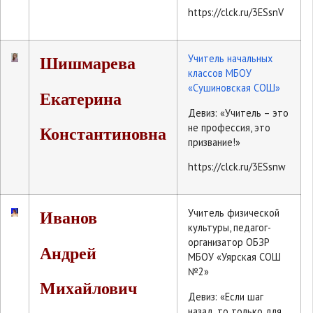
https://clck.ru/3ESsnV
Учитель начальных
Шишмарева
классов МБОУ
«Сушиновская СОШ»
Екатерина
Девиз: «Учитель – это
не профессия, это
Константиновна
призвание!»
https://clck.ru/3ESsnw
Учитель физической
Иванов
культуры, педагог-
организатор ОБЗР
Андрей
МБОУ «Уярская СОШ
№2»
Михайлович
Девиз: «Если шаг
назад, то только для